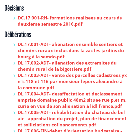
Décisions
DC.17.001-RH- formations realisees au cours du
deuxieme semestre 2016.pdf
Délibérations
DL.17.001-ADT- alienation ensemble sentiers et
chemins ruraux inclus dans la zac les jardins du
bourg à la semdo.pdf
DL.17.002-ADT- alienation des extremites du
chemin rural de la bigottiere.pdf
DL.17.003-ADT- vente des parcelles cadastrees yx
n°s 118 et 116 par monsieur lepers alexandre à
la commune.pdf
DL.17.004-ADT- desaffectation et declassement
emprise domaine public 48m2 situee rue p.et m.
curie en vue de son alienation à lidl france.pdf
DL.17.005-ADT- rehabilitation du chateau de bel
air - approbation du projet, plan de financement
et solliciations cofinancements.pdf
DL.17.006-FIN-debat d'orientation budgetaire -