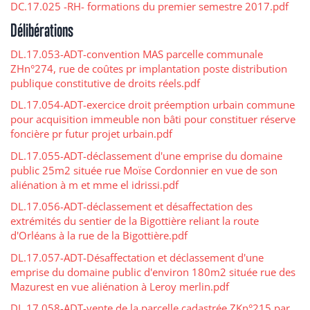
DC.17.025 -RH- formations du premier semestre 2017.pdf
Délibérations
DL.17.053-ADT-convention MAS parcelle communale
ZHn°274, rue de coûtes pr implantation poste distribution
publique constitutive de droits réels.pdf
DL.17.054-ADT-exercice droit préemption urbain commune
pour acquisition immeuble non bâti pour constituer réserve
foncière pr futur projet urbain.pdf
DL.17.055-ADT-déclassement d'une emprise du domaine
public 25m2 située rue Moïse Cordonnier en vue de son
aliénation à m et mme el idrissi.pdf
DL.17.056-ADT-déclassement et désaffectation des
extrémités du sentier de la Bigottière reliant la route
d'Orléans à la rue de la Bigottière.pdf
DL.17.057-ADT-Désaffectation et déclassement d'une
emprise du domaine public d'environ 180m2 située rue des
Mazurest en vue aliénation à Leroy merlin.pdf
DL.17.058-ADT-vente de la parcelle cadastrée ZKn°215 par