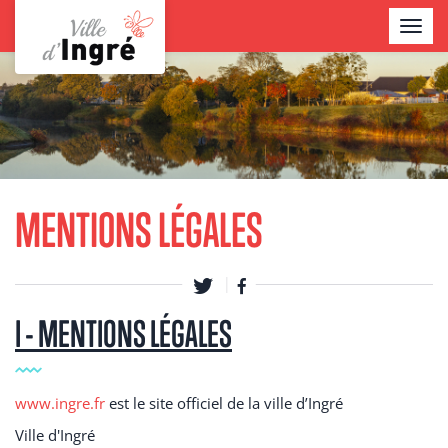
Aller
TOGGL
au
NAVIG
contenu
Contenu
principal
MENTIONS LÉGALES
I - MENTIONS LÉGALES
www.ingre.fr
est le site officiel de la ville d’Ingré
Ville d'Ingré