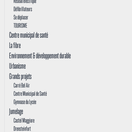
Réseau électrique
Défibrillateurs
Se déplacer
TOURISME
Centre municipal de santé
La fibre
Environnement & développement durable
Urbanisme
Grands projets
Carré Bel Air
Centre Municipal de Santé
Gymnase du Lycée
Jumelage
Castel Maggiore
Drensteinfurt