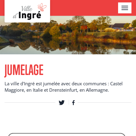
Aller
TOGGL
au
NAVIG
contenu
Contenu
principal
JUMELAGE
La ville d'Ingré est jumelée avec deux communes : Castel
Maggiore, en Italie et Drensteinfurt, en Allemagne.