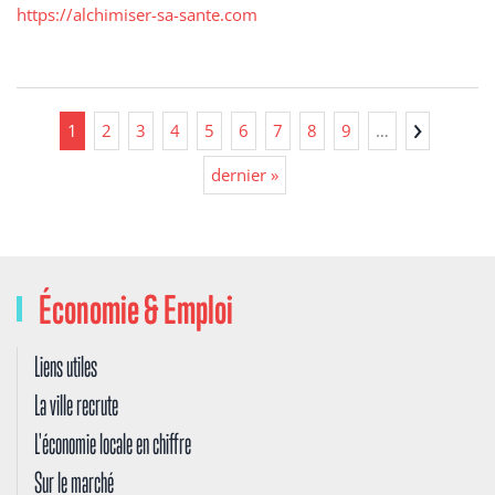
https://alchimiser-sa-sante.com
1
2
3
4
5
6
7
8
9
…
dernier »
Économie & Emploi
Liens utiles
La ville recrute
L'économie locale en chiffre
Sur le marché