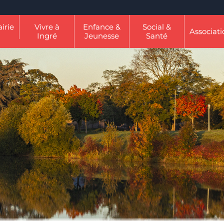
irie
Vivre à
Enfance &
Social &
Associati
Ingré
Jeunesse
Santé