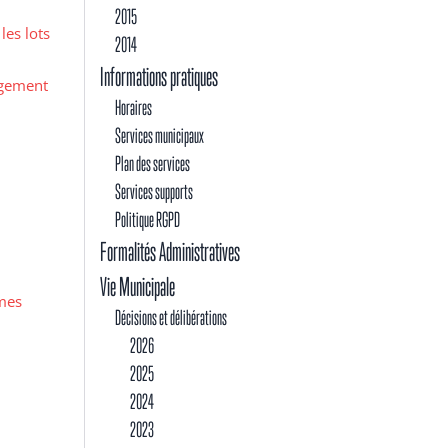
2015
les lots
2014
Informations pratiques
agement
Horaires
Services municipaux
Plan des services
Services supports
Politique RGPD
Formalités Administratives
Vie Municipale
èmes
Décisions et délibérations
2026
2025
2024
2023