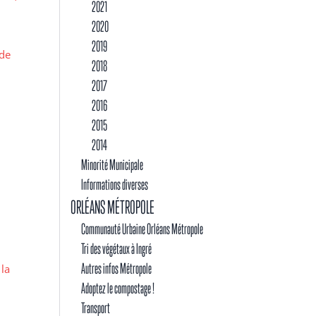
2021
2020
2019
 de
2018
2017
2016
2015
2014
Minorité Municipale
Informations diverses
ORLÉANS MÉTROPOLE
Communauté Urbaine Orléans Métropole
Tri des végétaux à Ingré
Autres infos Métropole
 la
Adoptez le compostage !
Transport