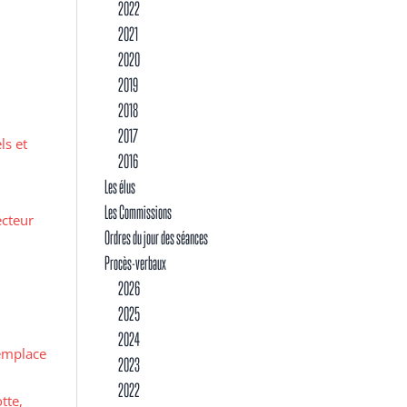
2022
2021
2020
2019
2018
2017
ls et
2016
Les élus
Les Commissions
ecteur
Ordres du jour des séances
Procès-verbaux
2026
2025
2024
remplace
2023
2022
tte,