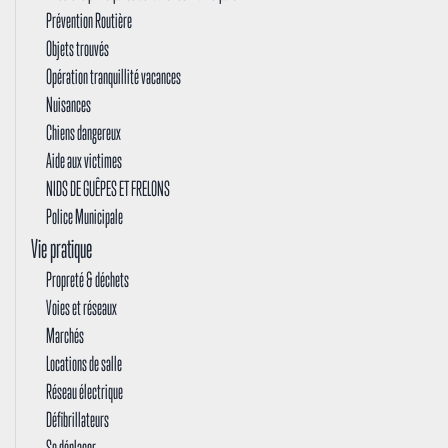
Prévention Routière
Objets trouvés
Opération tranquillité vacances
Nuisances
Chiens dangereux
Aide aux victimes
NIDS DE GUÊPES ET FRELONS
Police Municipale
Vie pratique
Propreté & déchets
Voies et réseaux
Marchés
Locations de salle
Réseau électrique
Défibrillateurs
Se déplacer