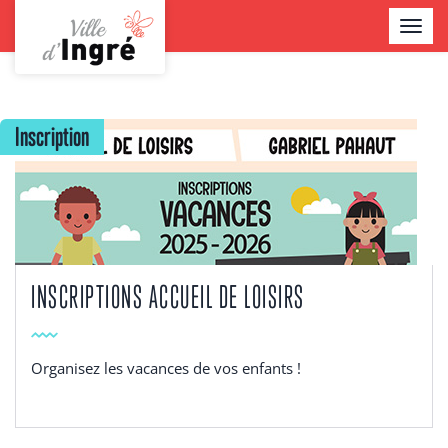
Aller
TOGGL
au
NAVIG
contenu
Contenu
principal
Inscription
INSCRIPTIONS ACCUEIL DE LOISIRS
Organisez les vacances de vos enfants !