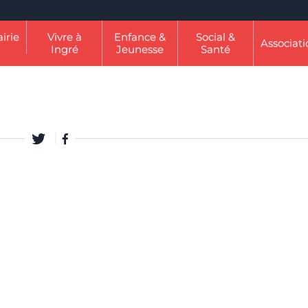
irie
Vivre à
Enfance &
Social &
Associati
Ingré
Jeunesse
Santé