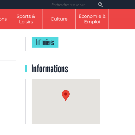
Rechercher
sur
le
Sports &
Économie &
site
ons
Culture
Loisirs
Emploi
Infirmières
Informations