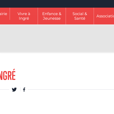
irie
Vivre à
Enfance &
Social &
Associati
Ingré
Jeunesse
Santé
INGRÉ