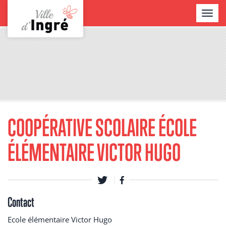
Aller
TOGGL
au
NAVIG
contenu
Contenu
principal
COOPÉRATIVE SCOLAIRE ÉCOLE
ÉLÉMENTAIRE VICTOR HUGO
Contact
Ecole élémentaire Victor Hugo