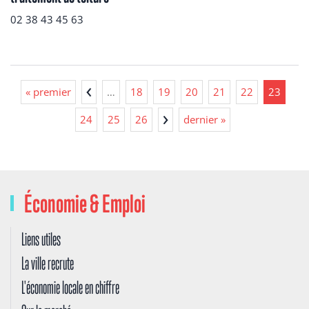
02 38 43 45 63
« premier
…
18
19
20
21
22
23
24
25
26
dernier »
Économie & Emploi
Liens utiles
La ville recrute
L'économie locale en chiffre