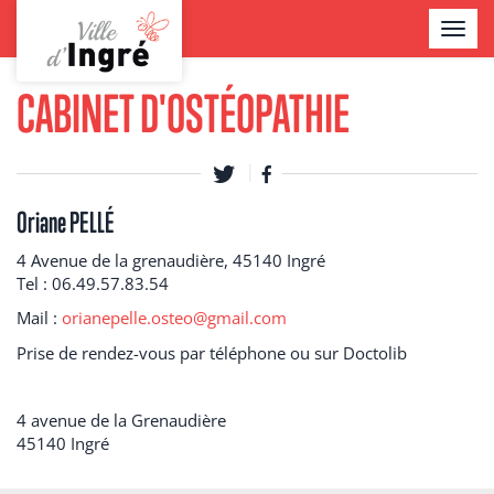
Aller
TOGGL
au
NAVIG
contenu
Contenu
principal
CABINET D'OSTÉOPATHIE
Oriane PELLÉ
4 Avenue de la grenaudière, 45140 Ingré
Tel : 06.49.57.83.54
Mail :
orianepelle.osteo@gmail.com
Prise de rendez-vous par téléphone ou sur Doctolib
4 avenue de la Grenaudière
45140
Ingré