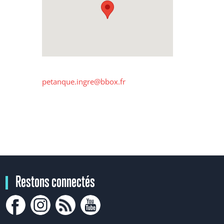
petanque.ingre@bbox.fr
Restons connectés