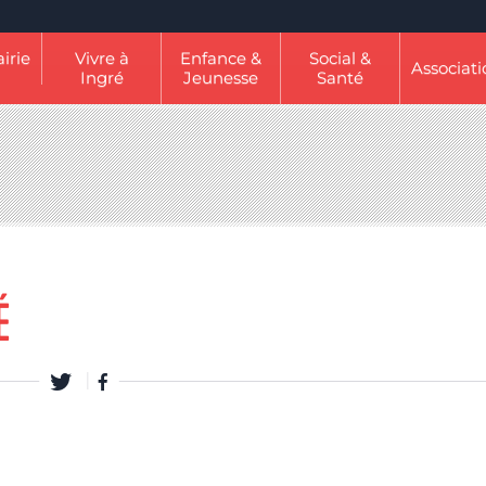
irie
Vivre à
Enfance &
Social &
Associati
Ingré
Jeunesse
Santé
É